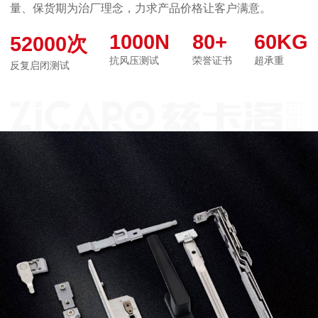
量、保货期为治厂理念，力求产品价格让客户满意。
1000N
80+
60
KG
52000
次
抗风压测试
荣誉证书
超承重
反复启闭测试